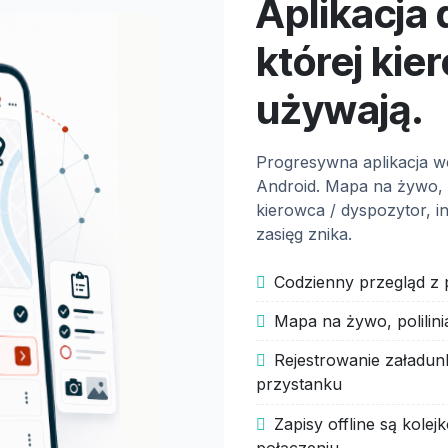
Aplikacja 
której kie
używają.
Progresywna aplikacja 
Android. Mapa na żywo, 
kierowca / dyspozytor, in
zasięg znika.
Codzienny przegląd z 
Mapa na żywo, polilin
Rejestrowanie załadun
przystanku
Zapisy offline są kole
połączeniu