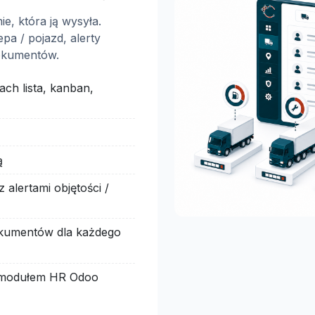
ie, która ją wysyła.
pa / pojazd, alerty
dokumentów.
ch lista, kanban,
ą
alertami objętości /
kumentów dla każdego
z modułem HR Odoo