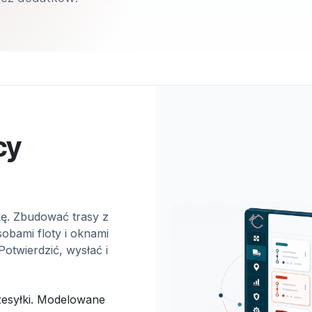
cy
kę. Zbudować trasy z
bami floty i oknami
otwierdzić, wysłać i
rzesyłki. Modelowane