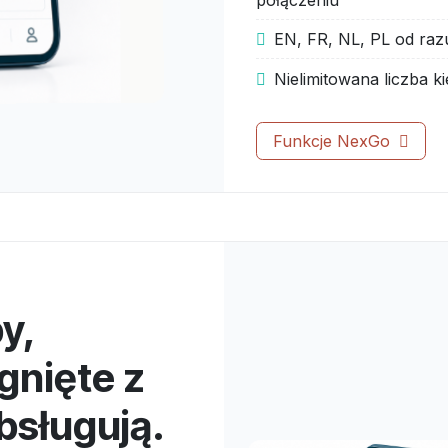
EN, FR, NL, PL od raz
Nielimitowana liczba k
Funkcje NexGo
y,
gnięte z
bsługują.