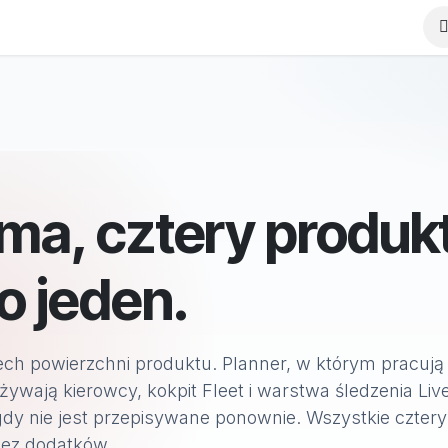
Cennik
Badania
O nas
Skontaktuj się z nami
rma, cztery produk
ko jeden.
ch powierzchni produktu. Planner, w którym pracują
żywają kierowcy, kokpit Fleet i warstwa śledzenia Live
gdy nie jest przepisywane ponownie. Wszystkie czter
bez dodatków.