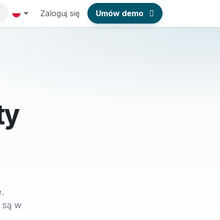
Zaloguj się
Umów demo
ty
.
y są w