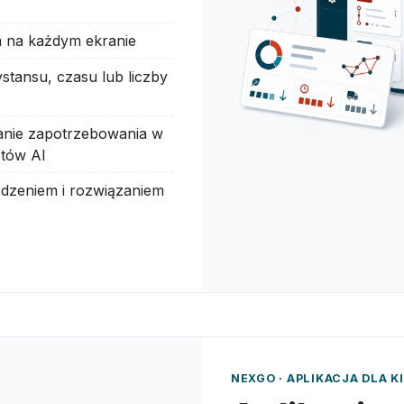
pa na każdym ekranie
stansu, czasu lub liczby
anie zapotrzebowania w
etów AI
rdzeniem i rozwiązaniem
NEXGO · APLIKACJA DLA 