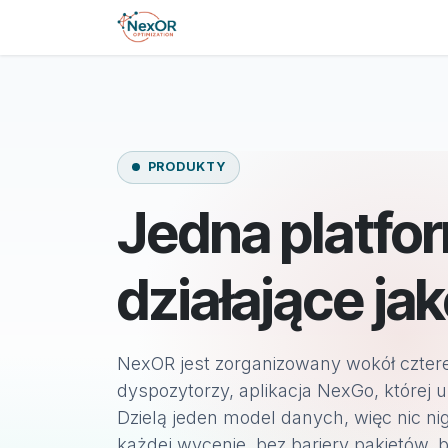
Przejdź do treści
Przejdź do zawartości
Strona główna
Produkt
PRODUKTY
Jedna platfo
działające ja
NexOR jest zorganizowany wokół cztere
dyspozytorzy, aplikacja NexGo, której u
Dzielą jeden model danych, więc nic ni
każdej wycenie, bez bariery pakietów, 