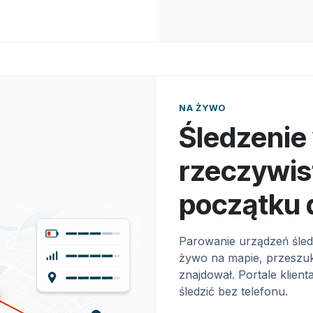
NA ŻYWO
Śledzenie
rzeczywis
początku 
Parowanie urządzeń śled
żywo na mapie, przeszuki
znajdował. Portale klient
śledzić bez telefonu.