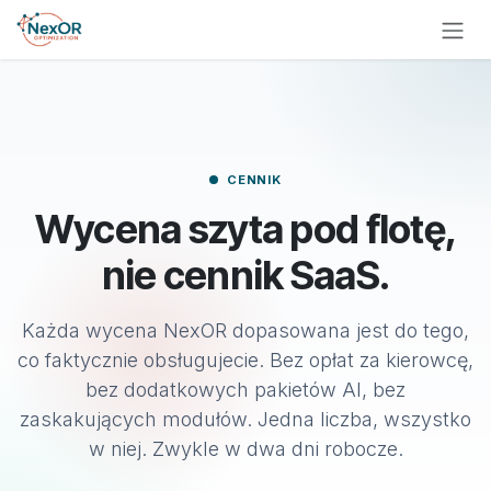
Przejdź do treści
Przejdź do zawartości
CENNIK
Wycena szyta pod flotę,
nie cennik SaaS.
Każda wycena NexOR dopasowana jest do tego,
co faktycznie obsługujecie. Bez opłat za kierowcę,
bez dodatkowych pakietów AI, bez
zaskakujących modułów. Jedna liczba, wszystko
w niej. Zwykle w dwa dni robocze.